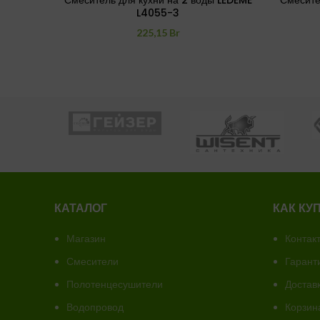
Смеситель для кухни на 2 воды LEDEME
Смесите
L4055-3
225,15
Br
КАТАЛОГ
КАК КУ
Магазин
Контак
Смесители
Гарант
Полотенцесушители
Доставк
Водопровод
Корзин