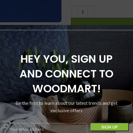
Сравнить
Добавить 
HEY YOU, SIGN UP
Category:
Смесители для кухни
AND CONNECT TO
Поделиться:
WOODMART!
Be the first to learn about our latest trends and get
exclusive offers