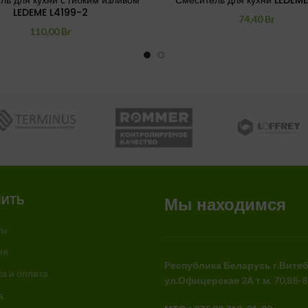
ль для кухни с гибким изливом
Смеситель для кухни LEDEME
LEDEME L4199-2
74,40
Br
110,00
Br
ПИТЬ
Мы находимся
ты
ия
Республика Беларусь
г.Вите
а и оплата
ул.Офицерская 2А
т.м. 70,88-
а