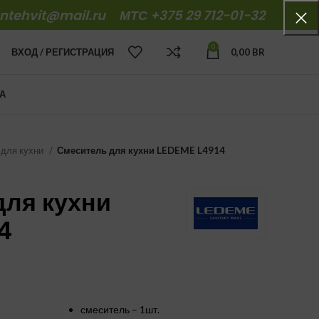
antehvit@mail.ru
МТС +375 29 712-01-32
0
ВХОД / РЕГИСТРАЦИЯ
0,00
BR
А
 для кухни
Смеситель для кухни LEDEME L4914
для кухни
4
смеситель – 1шт.