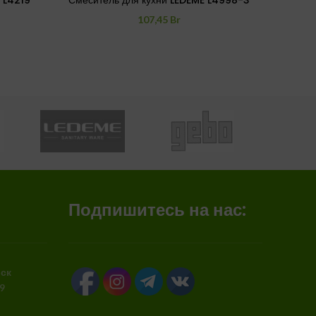
 L4219
Смеситель для кухни LEDEME L4998-3
Смесите
107,45
Br
Подпишитесь на нас:
бск
89