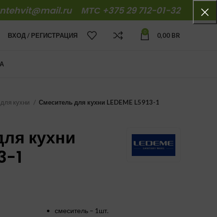
antehvit@mail.ru
МТС +375 29 712-01-32
0
ВХОД / РЕГИСТРАЦИЯ
0,00
BR
А
 для кухни
Смеситель для кухни LEDEME L5913-1
для кухни
3-1
смеситель – 1шт.