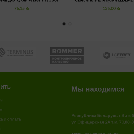
ель для кухни Wisent W5901
Смеситель для кухни LEDEME
76,15
Br
135,00
Br
ПИТЬ
Мы находимся
ты
ия
Республика Беларусь
г.Вите
а и оплата
ул.Офицерская 2А
т.м. 70,88-
а