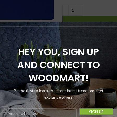
Сравнить
Добавить 
HEY YOU, SIGN UP
Category:
Смесители для кухни
AND CONNECT TO
Поделиться:
WOODMART!
Be the first to learn about our latest trends and get
exclusive offers