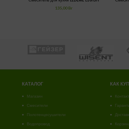
Смеситель для кухни LEDEME L5913H
Смесит
135,00
Br
КАТАЛОГ
КАК КУ
Магазин
Контак
Смесители
Гарант
Полотенцесушители
Доставк
Водопровод
Корзин