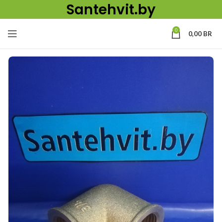
Santehvit.by
0
0,00
BR