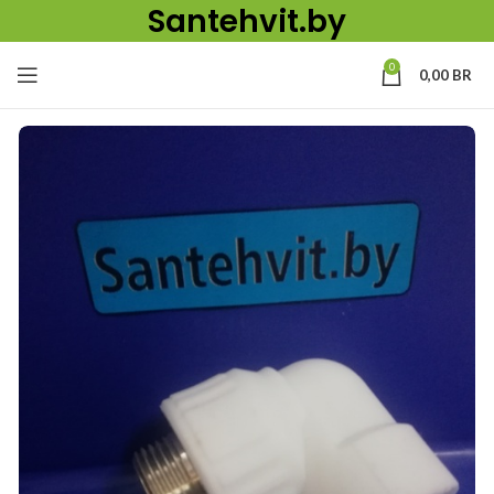
Santehvit.by
0
0,00
BR