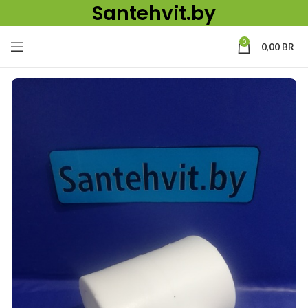
Santehvit.by
0
0,00
BR