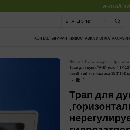
e-mail: s
В КАТЕГОРИИ
КОНТАКТЫ
ГАРАНТИЯ
ДОСТАВКА И ОПЛАТА
КОРЗИН
Home
Канализация
Трапы ка
Трап для душа “АНИпласт” TA11
решёткой из пластика 150*150 
Трап для ду
,горизонта
нерегулиру
гидрозатвор