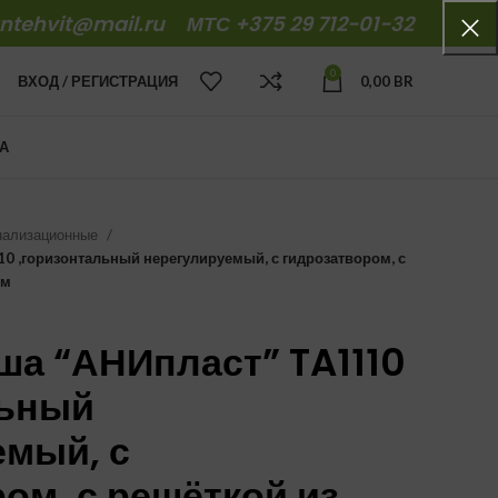
antehvit@mail.ru
МТС +375 29 712-01-32
0
ВХОД / РЕГИСТРАЦИЯ
0,00
BR
А
нализационные
10 ,горизонтальный нерегулируемый, с гидрозатвором, с
мм
ша “АНИпласт” TA1110
льный
емый, с
ом, с решёткой из