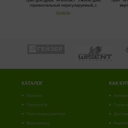
Трап для душа “АНИпласт” TA5110 Д50,
Трап “А
горизонтальный нерегулируемый, с
верт
гидрозатвором, с решёткой из пластика
10,00
Br
150*150 ммСтрана производства: Россия
КАТАЛОГ
КАК КУ
Магазин
Контак
Смесители
Гарант
Полотенцесушители
Доставк
Водопровод
Корзин