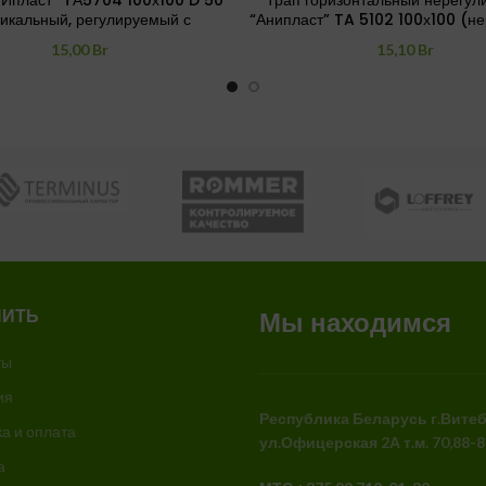
НИпласт” TА5704 100х100 D 50
Трап горизонтальный нерегу
икальный, регулируемый с
“Анипласт” TA 5102 100х100 (н
пластиковой решеткой
15,00
Br
15,10
Br
ПИТЬ
Мы находимся
ты
ия
Республика Беларусь
г.Вите
а и оплата
ул.Офицерская 2А
т.м. 70,88-
а