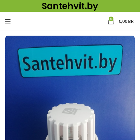
Santehvit.by
0
0,00
BR