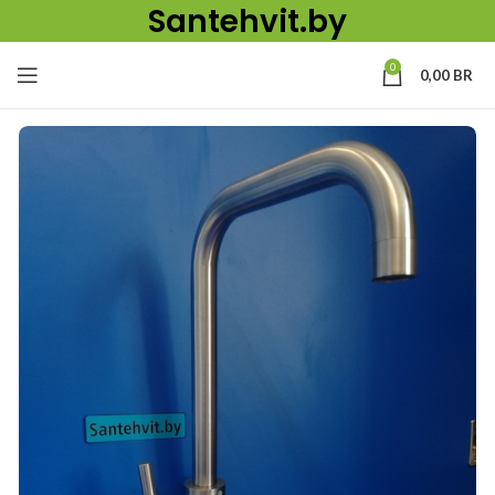
Santehvit.by
0
0,00
BR