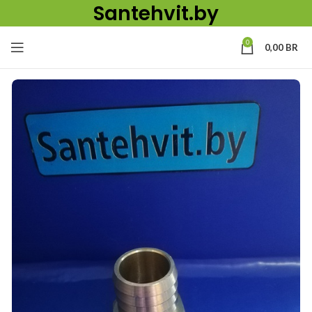
Santehvit.by
0
0,00
BR