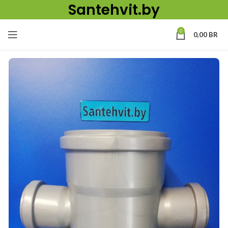
Santehvit.by
0
0,00
BR