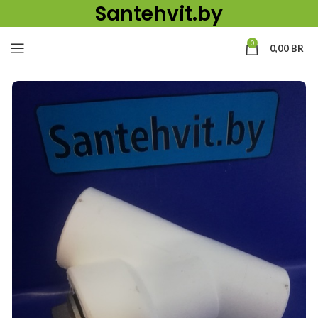
Santehvit.by
0
0,00
BR